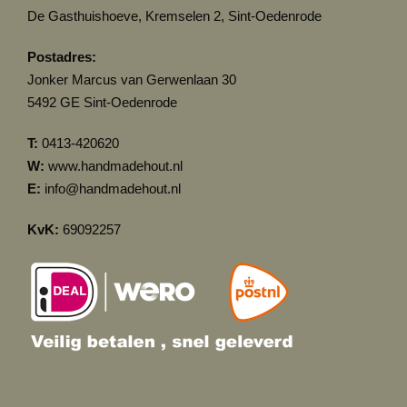
De Gasthuishoeve, Kremselen 2, Sint-Oedenrode
Postadres:
Jonker Marcus van Gerwenlaan 30
5492 GE Sint-Oedenrode
T:
0413-420620
W:
www.handmadehout.nl
E:
info@handmadehout.nl
KvK:
69092257