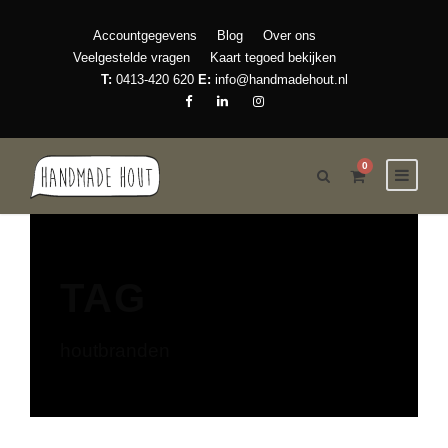
Accountgegevens
Blog
Over ons
Veelgestelde vragen
Kaart tegoed bekijken
T:
0413-420 620
E:
info@handmadehout.nl
0
TAG
houtbranden