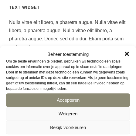
TEXT WIDGET
Nulla vitae elit libero, a pharetra augue. Nulla vitae elit
libero, a pharetra augue. Nulla vitae elit libero, a
pharetra augue. Donec sed odio dui. Etiam porta sem
malesuada.
Beheer toestemming
Om de beste ervaringen te bieden, gebruiken wij technologieën zoals
cookies om informatie over je apparaat op te slaan en/of te raadplegen.
TAG CLOUD
Door in te stemmen met deze technologieën kunnen wij gegevens zoals
surfgedrag of unieke ID's op deze site verwerken. Als je geen toestemming
geeft of uw toestemming intrekt, kan dit een nadelige invloed hebben op
AMBACHTELIJK
BEDRIJF
BEUKENHOUT
bepaalde functies en mogelijkheden.
Accepteren
BORDEN VOOR BINNEN EN BUITEN
BORRELPAKKET
Weigeren
BORRELPAKKETTEN
BORRELPLANK
Bekijk voorkeuren
BORRELPLANK MET LOGO
BORRELPLANK MET TEKST