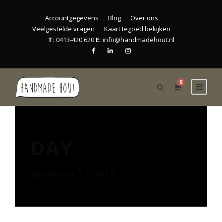
Accountgegevens
Blog
Over ons
Veelgestelde vragen
Kaart tegoed bekijken
T:
0413-420 620
E:
info@handmadehout.nl
0
DAY
december 22, 2019