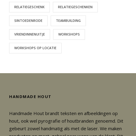
RELATIEGESCHENK
RELATIEGESCHENKEN
SINTOEDENRODE
TEAMBUILDING
VRIENDINNENUITJE
WORKSHOPS
WORKSHOPS OP LOCATIE
HANDMADE HOUT
Handmade Hout brandt teksten en afbeeldingen op
hout, ook wel pyrografie of houtbranden genoemd. Dit
gebeurt zowel handmatig als met de laser. We maken
producten op maat, geheel naar wens van de klant. Dit