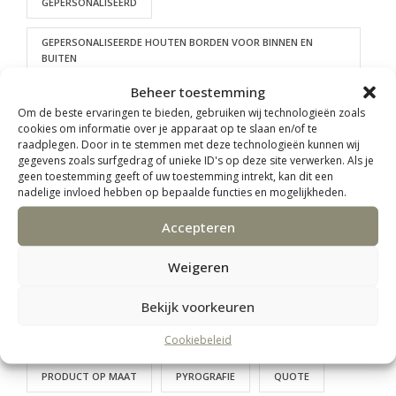
GEPERSONALISEERD
GEPERSONALISEERDE HOUTEN BORDEN VOOR BINNEN EN
BUITEN
Beheer toestemming
HAPJESPLANK
HOUT
HOUTBRANDEN
Om de beste ervaringen te bieden, gebruiken wij technologieën zoals
cookies om informatie over je apparaat op te slaan en/of te
HOUTEN BORDEN
HOUTEN NAAMBORD
raadplegen. Door in te stemmen met deze technologieën kunnen wij
gegevens zoals surfgedrag of unieke ID's op deze site verwerken. Als je
geen toestemming geeft of uw toestemming intrekt, kan dit een
HOUTEN PRODUCTEN
INGESCHILDERD
nadelige invloed hebben op bepaalde functies en mogelijkheden.
KERSTCADEAU
KERSTPAKKET
KINDEREN
Accepteren
LASERGRAVEREN
LASERSNIJDEN
LOGO BRANDEN
Weigeren
ONTWERP JE EIGEN PRODUCT
ONTWERPTOOL
Bekijk voorkeuren
PARTICULIER
PERSONEELSUITJE
Cookiebeleid
PRODUCT OP MAAT
PYROGRAFIE
QUOTE