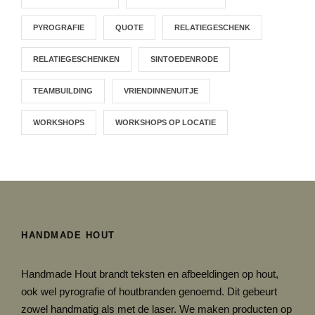
PYROGRAFIE
QUOTE
RELATIEGESCHENK
RELATIEGESCHENKEN
SINTOEDENRODE
TEAMBUILDING
VRIENDINNENUITJE
WORKSHOPS
WORKSHOPS OP LOCATIE
HANDMADE HOUT
Handmade Hout brandt teksten en afbeeldingen op hout,
ook wel pyrografie of houtbranden genoemd. Dit gebeurt
zowel handmatig als met de laser. We maken producten op