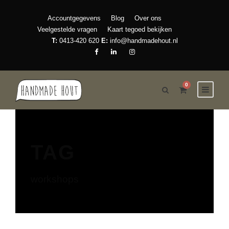
Accountgegevens
Blog
Over ons
Veelgestelde vragen
Kaart tegoed bekijken
T:
0413-420 620
E:
info@handmadehout.nl
0
TAG
workshops