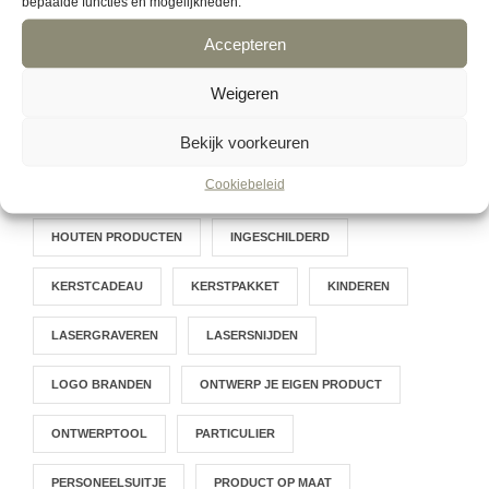
bepaalde functies en mogelijkheden.
GEPERSONALISEERD
Accepteren
GEPERSONALISEERDE HOUTEN BORDEN VOOR BINNEN EN
BUITEN
Weigeren
HAPJESPLANK
HOUT
HOUTBRANDEN
Bekijk voorkeuren
Cookiebeleid
HOUTEN BORDEN
HOUTEN NAAMBORD
HOUTEN PRODUCTEN
INGESCHILDERD
KERSTCADEAU
KERSTPAKKET
KINDEREN
LASERGRAVEREN
LASERSNIJDEN
LOGO BRANDEN
ONTWERP JE EIGEN PRODUCT
ONTWERPTOOL
PARTICULIER
PERSONEELSUITJE
PRODUCT OP MAAT