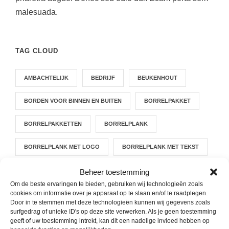
malesuada.
TAG CLOUD
AMBACHTELIJK
BEDRIJF
BEUKENHOUT
BORDEN VOOR BINNEN EN BUITEN
BORRELPAKKET
BORRELPAKKETTEN
BORRELPLANK
BORRELPLANK MET LOGO
BORRELPLANK MET TEKST
CADEAU
CREATIEF BEZIG ZIJN GEEFT RUST
Beheer toestemming
Om de beste ervaringen te bieden, gebruiken wij technologieën zoals
cookies om informatie over je apparaat op te slaan en/of te raadplegen.
DOUGLAS
EIGEN BORRELPLANK ONTWERPEN
Door in te stemmen met deze technologieën kunnen wij gegevens zoals
surfgedrag of unieke ID's op deze site verwerken. Als je geen toestemming
EIGEN ONTWERP
EIKEN
GEFREESD
geeft of uw toestemming intrekt, kan dit een nadelige invloed hebben op