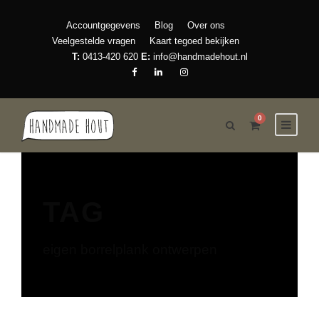
Accountgegevens
Blog
Over ons
Veelgestelde vragen
Kaart tegoed bekijken
T:
0413-420 620
E:
info@handmadehout.nl
0
TAG
eigen borrelplank ontwerpen