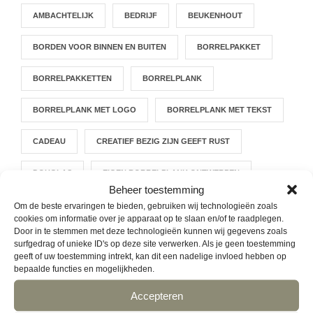
AMBACHTELIJK
BEDRIJF
BEUKENHOUT
BORDEN VOOR BINNEN EN BUITEN
BORRELPAKKET
BORRELPAKKETTEN
BORRELPLANK
BORRELPLANK MET LOGO
BORRELPLANK MET TEKST
CADEAU
CREATIEF BEZIG ZIJN GEEFT RUST
DOUGLAS
EIGEN BORRELPLANK ONTWERPEN
Beheer toestemming
EIGEN ONTWERP
EIKEN
GEFREESD
Om de beste ervaringen te bieden, gebruiken wij technologieën zoals
cookies om informatie over je apparaat op te slaan en/of te raadplegen.
Door in te stemmen met deze technologieën kunnen wij gegevens zoals
GEPERSONALISEERD
surfgedrag of unieke ID's op deze site verwerken. Als je geen toestemming
geeft of uw toestemming intrekt, kan dit een nadelige invloed hebben op
GEPERSONALISEERDE HOUTEN BORDEN VOOR BINNEN EN
bepaalde functies en mogelijkheden.
BUITEN
Accepteren
HAPJESPLANK
HOUT
HOUTBRANDEN