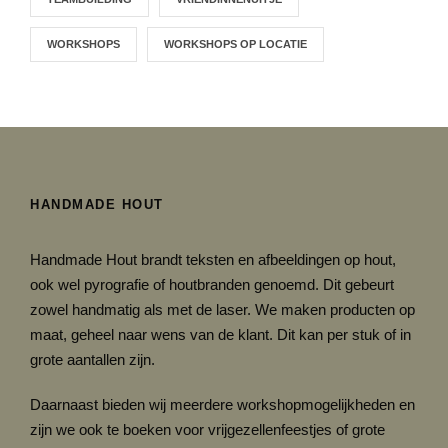
WORKSHOPS
WORKSHOPS OP LOCATIE
HANDMADE HOUT
Handmade Hout brandt teksten en afbeeldingen op hout,
ook wel pyrografie of houtbranden genoemd. Dit gebeurt
zowel handmatig als met de laser. We maken producten op
maat, geheel naar wens van de klant. Dit kan per stuk of in
grote aantallen zijn.
Daarnaast bieden wij meerdere workshopmogelijkheden en
zijn we ook te boeken voor vrijgezellenfeestjes of grote