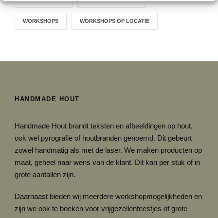
WORKSHOPS
WORKSHOPS OP LOCATIE
HANDMADE HOUT
Handmade Hout brandt teksten en afbeeldingen op hout,
ook wel pyrografie of houtbranden genoemd. Dit gebeurt
zowel handmatig als met de laser. We maken producten op
maat, geheel naar wens van de klant. Dit kan per stuk of in
grote aantallen zijn.
Daarnaast bieden wij meerdere workshopmogelijkheden en
zijn we ook te boeken voor vrijgezellenfeestjes of grote