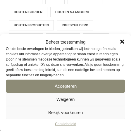
HOUTEN BORDEN
HOUTEN NAAMBORD
HOUTEN PRODUCTEN
INGESCHILDERD
KERSTCADEAU
KERSTPAKKET
KINDEREN
Beheer toestemming
Om de beste ervaringen te bieden, gebruiken wij technologieën zoals
LASERGRAVEREN
LASERSNIJDEN
cookies om informatie over je apparaat op te slaan en/of te raadplegen.
Door in te stemmen met deze technologieën kunnen wij gegevens zoals
surfgedrag of unieke ID's op deze site verwerken. Als je geen toestemming
LOGO BRANDEN
ONTWERP JE EIGEN PRODUCT
geeft of uw toestemming intrekt, kan dit een nadelige invloed hebben op
bepaalde functies en mogelijkheden.
ONTWERPTOOL
PARTICULIER
Accepteren
PERSONEELSUITJE
PRODUCT OP MAAT
Weigeren
PYROGRAFIE
QUOTE
RELATIEGESCHENK
Bekijk voorkeuren
RELATIEGESCHENKEN
SINTOEDENRODE
Cookiebeleid
TEAMBUILDING
VRIENDINNENUITJE