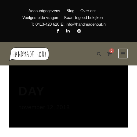
Accountgegevens
Blog
Over ons
Veelgestelde vragen
Kaart tegoed bekijken
T:
0413-420 620
E:
info@handmadehout.nl
0
DAY
november 12, 2018