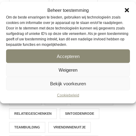
HOUTEN BORDEN
HOUTEN NAAMBORD
Beheer toestemming
Om de beste ervaringen te bieden, gebruiken wij technologieën zoals
HOUTEN PRODUCTEN
INGESCHILDERD
cookies om informatie over je apparaat op te slaan en/of te raadplegen.
Door in te stemmen met deze technologieën kunnen wij gegevens zoals
KERSTCADEAU
KERSTPAKKET
KINDEREN
surfgedrag of unieke ID's op deze site verwerken. Als je geen toestemming
geeft of uw toestemming intrekt, kan dit een nadelige invloed hebben op
bepaalde functies en mogelijkheden.
LASERGRAVEREN
LASERSNIJDEN
Accepteren
LOGO BRANDEN
ONTWERP JE EIGEN PRODUCT
Weigeren
ONTWERPTOOL
PARTICULIER
Bekijk voorkeuren
PERSONEELSUITJE
PRODUCT OP MAAT
Cookiebeleid
PYROGRAFIE
QUOTE
RELATIEGESCHENK
RELATIEGESCHENKEN
SINTOEDENRODE
TEAMBUILDING
VRIENDINNENUITJE