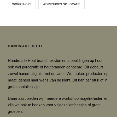
WORKSHOPS
WORKSHOPS OP LOCATIE
HANDMADE HOUT
Handmade Hout brandt teksten en afbeeldingen op hout,
ook wel pyrografie of houtbranden genoemd. Dit gebeurt
zowel handmatig als met de laser. We maken producten op
maat, geheel naar wens van de klant. Dit kan per stuk of in
grote aantallen zijn.
Daarnaast bieden wij meerdere workshopmogelijkheden en
zijn we ook te boeken voor vrijgezellenfeestjes of grote
groepen.