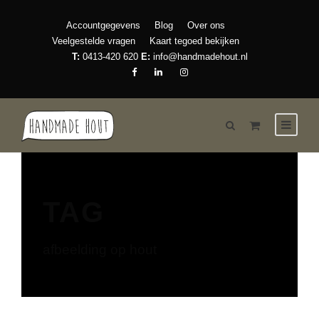
Accountgegevens
Blog
Over ons
Veelgestelde vragen
Kaart tegoed bekijken
T:
0413-420 620
E:
info@handmadehout.nl
TAG
afbeelding op hout