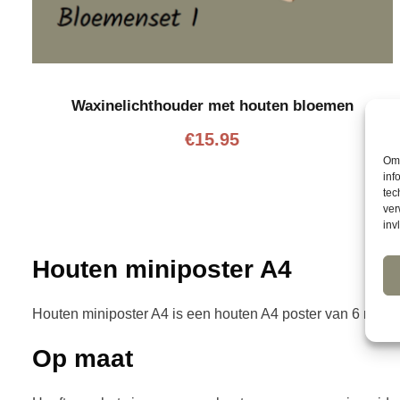
Waxinelichthouder met houten bloemen
€
15.95
Om 
inf
tec
ver
inv
Houten miniposter A4
Houten miniposter A4 is een houten A4 poster van 6 mm dik
Op maat