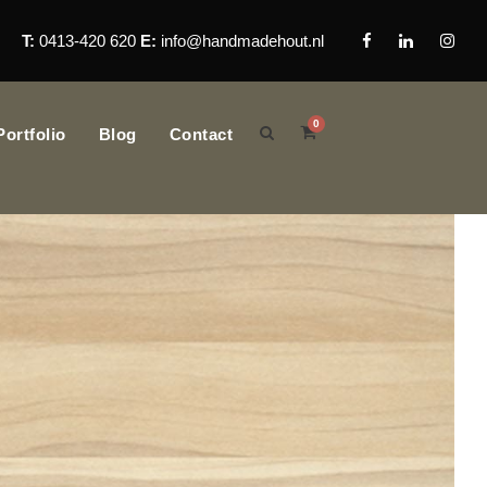
T:
0413-420 620
E:
info@handmadehout.nl
0
Portfolio
Blog
Contact