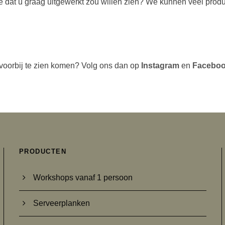
e dat u graag uitgewerkt zou willen zien? We kunnen veel pro
 voorbij te zien komen? Volg ons dan op
Instagram
en
Facebo
PRODUCTEN
Workshops vanaf 1 persoon
Serveerplanken