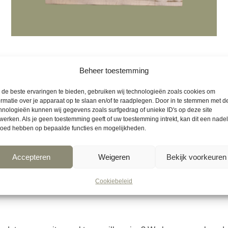
Waxinelichthouder met houten foto
Beheer toestemming
€
24.95
de beste ervaringen te bieden, gebruiken wij technologieën zoals cookies om
ormatie over je apparaat op te slaan en/of te raadplegen. Door in te stemmen met d
hnologieën kunnen wij gegevens zoals surfgedrag of unieke ID's op deze site
werken. Als je geen toestemming geeft of uw toestemming intrekt, kan dit een nade
loed hebben op bepaalde functies en mogelijkheden.
Accepteren
Weigeren
Bekijk voorkeuren
 hout die je kun kunt gebruiken voor pyrografie of laten graver
Cookiebeleid