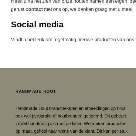
Heeft u na het zien van onze houten namen een eigen ide
gerust
contact
met ons op, we denken graag met u mee!
Social media
Vindt u het leuk om regelmatig nieuwe producten van ons
HANDMADE HOUT
Handmade Hout brandt teksten en afbeeldingen op hout,
ook wel pyrografie of houtbranden genoemd. Dit gebeurt
zowel handmatig als met de laser. We maken producten
op maat, geheel naar wens van de klant. Dit kan per stuk