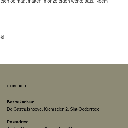
ducten op maat maken in onze eigen werkplaats. Neem
ok
!
CONTACT
Bezoekadres:
De Gasthuishoeve, Kremselen 2, Sint-Oedenrode
Postadres: