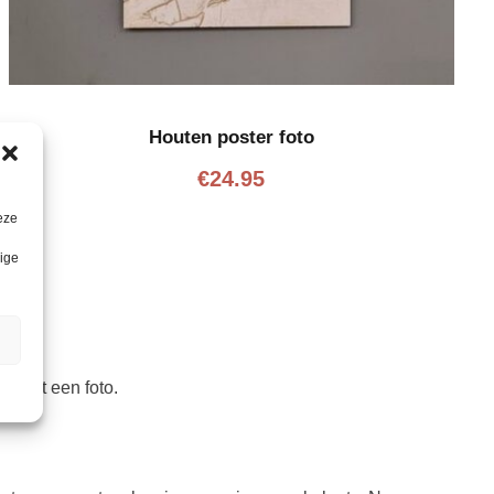
Houten poster foto
€
24.95
eze
lige
en met een foto.