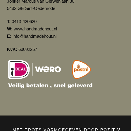
Jonker Marcus van Gerwenlaan 30
5492 GE Sint-Oedenrode
T:
0413-420620
W:
www.handmadehout.nl
E:
info@handmadehout.nl
KvK:
69092257
MET TROTS VORMGEGEVEN DOOR
POZITIV