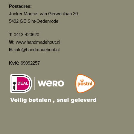
Postadres:
Jonker Marcus van Gerwenlaan 30
5492 GE Sint-Oedenrode
T:
0413-420620
W:
www.handmadehout.nl
E:
info@handmadehout.nl
KvK:
69092257