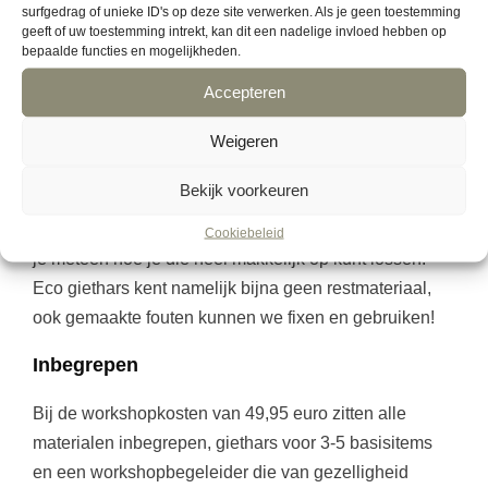
surfgedrag of unieke ID's op deze site verwerken. Als je geen toestemming
inbegrepen hoeveelheid is voldoende voor het maken
geeft of uw toestemming intrekt, kan dit een nadelige invloed hebben op
van 5 basisitems, zoals een schaaltje in de vorm van
bepaalde functies en mogelijkheden.
een maan of schelp, of een hexagon kandelaar.
Accepteren
Creativiteit en ervaring
Weigeren
Creativiteit en ervaring met giethars zijn totaal niet
Bekijk voorkeuren
nodig. Wij nemen je stap voor stap mee in de wereld
van eco giethars en ja, fouten maken mag en we leren
Cookiebeleid
je meteen hoe je die heel makkelijk op kunt lossen.
Eco giethars kent namelijk bijna geen restmateriaal,
ook gemaakte fouten kunnen we fixen en gebruiken!
Inbegrepen
Bij de workshopkosten van 49,95 euro zitten alle
materialen inbegrepen, giethars voor 3-5 basisitems
en een workshopbegeleider die van gezelligheid