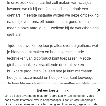
In onze zoektocht naar het zelf maken van vaasjes
kwamen we uit bij een fantastisch materiaal: eco
giethars. In eerste instantie wilden we deze ontdekking
natuurlijk voor onszelf houden, maar goed, delen zit
meer in onze aard, dus…. welkom bij de workshop eco
giethars!
Tijdens de workshop leer je alles over de giethars, wat
je hiervan kunt maken en hoe je verschillende
technieken van dit product kunt toepassen. Met de
giethars maak je verschillende decoratieve en
bruikbare producten. Je leert hoe je kunt marmeren,
hoe je terrazzo maakt en hoe je kleur kunt toevoegen.
Je kunt kiezen uit de beschikbare mallen om kleinere
Beheer toestemming
en wat grotere items te maken. Iedereen krijgt dezelfde
Om de beste ervaringen te bieden, gebruiken wij technologieën zoals
hoeveelheid materiaal, maar je kunt tijdens de
cookies om informatie over je apparaat op te slaan en/of te raadplegen.
workshop altijd meer materiaal bij kopen. De
Door in te stemmen met deze technologieën kunnen wij gegevens zoals