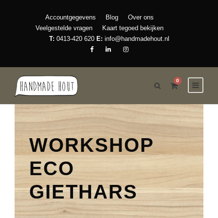
Accountgegevens
Blog
Over ons
Veelgestelde vragen
Kaart tegoed bekijken
T:
0413-420 620
E:
info@handmadehout.nl
0
WORKSHOP
ECO
GIETHARS