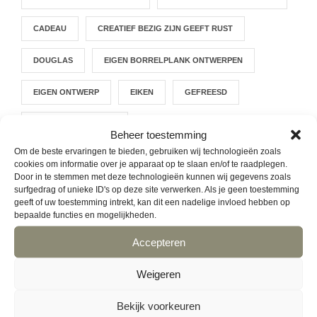
CADEAU
CREATIEF BEZIG ZIJN GEEFT RUST
DOUGLAS
EIGEN BORRELPLANK ONTWERPEN
EIGEN ONTWERP
EIKEN
GEFREESD
GEPERSONALISEERD
Beheer toestemming
Om de beste ervaringen te bieden, gebruiken wij technologieën zoals
GEPERSONALISEERDE HOUTEN BORDEN VOOR BINNEN EN
cookies om informatie over je apparaat op te slaan en/of te raadplegen.
BUITEN
Door in te stemmen met deze technologieën kunnen wij gegevens zoals
surfgedrag of unieke ID's op deze site verwerken. Als je geen toestemming
HAPJESPLANK
HOUT
HOUTBRANDEN
geeft of uw toestemming intrekt, kan dit een nadelige invloed hebben op
bepaalde functies en mogelijkheden.
HOUTEN BORDEN
HOUTEN NAAMBORD
Accepteren
HOUTEN PRODUCTEN
INGESCHILDERD
Weigeren
KERSTCADEAU
KERSTPAKKET
KINDEREN
Bekijk voorkeuren