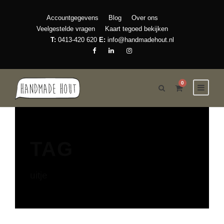
Accountgegevens
Blog
Over ons
Veelgestelde vragen
Kaart tegoed bekijken
T:
0413-420 620
E:
info@handmadehout.nl
0
TAG
uitje