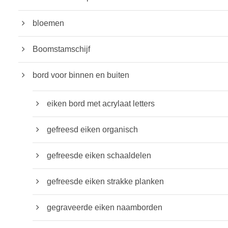
2
5
4
bloemen
t
.
o
9
Boomstamschijf
t
5
€
t
bord voor binnen en buiten
1
o
6
t
eiken bord met acrylaat letters
.
€
9
2
gefreesd eiken organisch
5
9
.
gefreesde eiken schaaldelen
9
gefreesde eiken strakke planken
5
gegraveerde eiken naamborden