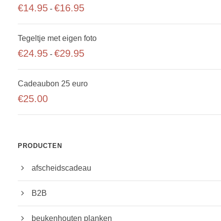
P
€
14.95
€
16.95
-
r
i
Tegeltje met eigen foto
j
P
€
24.95
€
29.95
-
s
r
k
i
Cadeaubon 25 euro
l
j
€
25.00
a
s
s
k
s
l
e
a
PRODUCTEN
:
s
€
afscheidscadeau
s
1
e
4
B2B
:
.
€
beukenhouten planken
9