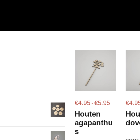
P
€
4.95
€
5.95
€
4.9
-
r
Houten
Hou
i
agapanthu
dov
j
s
s