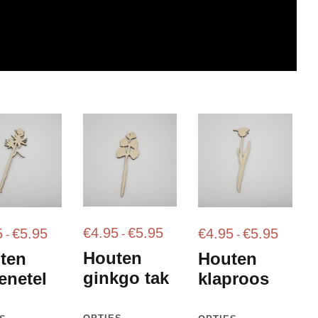
P
P
P
€
4.95
€
5.95
5
€
5.95
€
4.95
€
5.95
-
-
-
r
r
r
Houten
ten
Houten
i
i
i
ginkgo tak
enetel
klaproos
j
j
j
s
s
s