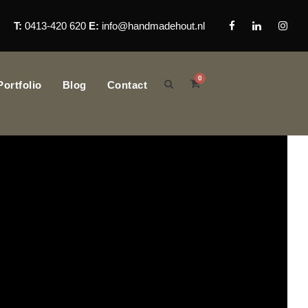
T:
0413-420 620
E:
info@handmadehout.nl
0
Portfolio
Blog
Contact