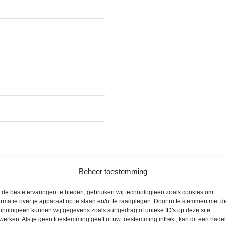
r
5
.
d
D
e
e
r
z
e
e
v
o
a
p
r
t
i
i
a
e
t
k
i
a
e
Beheer toestemming
n
s
g
de beste ervaringen te bieden, gebruiken wij technologieën zoals cookies om
.
ormatie over je apparaat op te slaan en/of te raadplegen. Door in te stemmen met d
e
D
hnologieën kunnen wij gegevens zoals surfgedrag of unieke ID's op deze site
k
werken. Als je geen toestemming geeft of uw toestemming intrekt, kan dit een nade
e