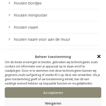
Houten bordjes
Houten miniposter
Houten naam
houten naam voor aan de muur
houten wandhanger
Beheer toestemming
Om de beste ervaringen te bieden, gebruiken wij technologieën zoals
inpakken als cadeautje
cookies om informatie over je apparaat op te slaan en/of te
raadplegen. Door in te stemmen met deze technologieën kunnen wij
gegevens zoals surfgedrag of unieke ID's op deze site verwerken. Als je
Kids
geen toestemming geeft of uw toestemming intrekt, kan dit een
nadelige invloed hebben op bepaalde functies en mogelijkheden.
babybirdstore
Accepteren
fotolijstjes met figuur
Weigeren