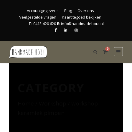
Accountgegevens
Blog
Over ons
Veelgestelde vragen
Kaart tegoed bekijken
T:
0413-420 620
E:
info@handmadehout.nl
0
CATEGORY
Home
/
Workshop
/ workshop
keramiek pimpen