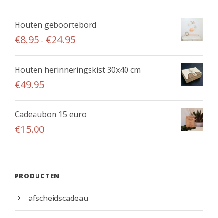
r
i
Houten geboortebord
j
P
€
8.95
€
24.95
-
s
r
k
i
Houten herinneringskist 30x40 cm
l
j
€
49.95
a
s
s
k
s
Cadeaubon 15 euro
l
e
€
15.00
a
:
s
€
s
7
e
PRODUCTEN
5
:
.
€
afscheidscadeau
9
8
5