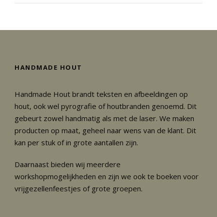
HANDMADE HOUT
Handmade Hout brandt teksten en afbeeldingen op
hout, ook wel pyrografie of houtbranden genoemd. Dit
gebeurt zowel handmatig als met de laser. We maken
producten op maat, geheel naar wens van de klant. Dit
kan per stuk of in grote aantallen zijn.
Daarnaast bieden wij meerdere
workshopmogelijkheden en zijn we ook te boeken voor
vrijgezellenfeestjes of grote groepen.