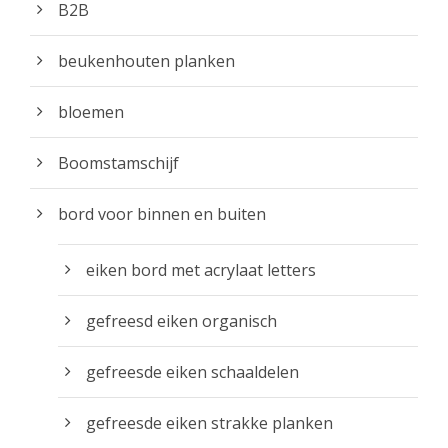
.
B2B
t
9
o
beukenhouten planken
5
t
t
€
bloemen
o
9
t
9
Boomstamschijf
€
.
2
9
bord voor binnen en buiten
4
5
.
eiken bord met acrylaat letters
9
5
gefreesd eiken organisch
gefreesde eiken schaaldelen
gefreesde eiken strakke planken