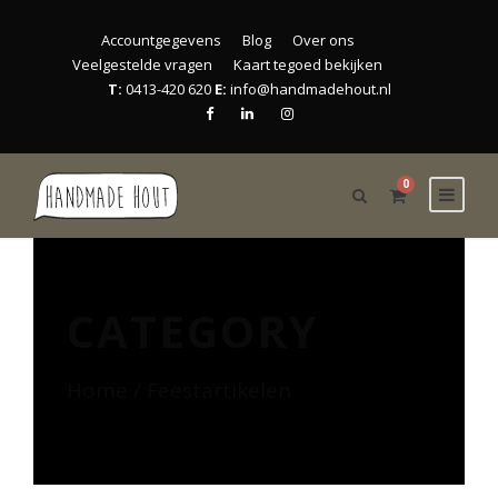
Accountgegevens
Blog
Over ons
Veelgestelde vragen
Kaart tegoed bekijken
T:
0413-420 620
E:
info@handmadehout.nl
0
CATEGORY
Home
/ Feestartikelen