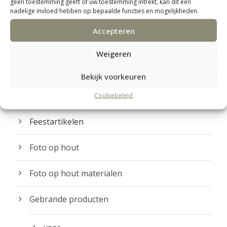
geen toestemming geeft of uw toestemming intrekt, kan dit een
o
nadelige invloed hebben op bepaalde functies en mogelijkheden.
carbonpapier zwart
d
Accepteren
u
Custom houten bord
c
Weigeren
t
decoratie
Bekijk voorkeuren
p
a
doosjes
Cookiebeleid
g
i
Feestartikelen
n
Foto op hout
a
Foto op hout materialen
Gebrande producten