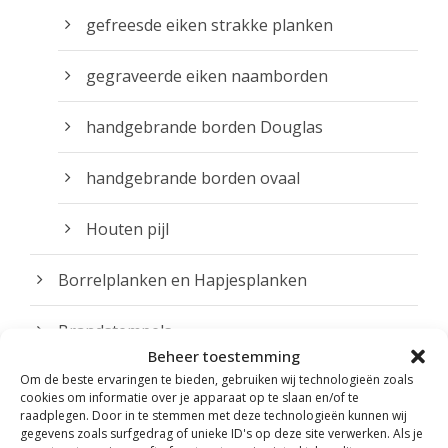
1
k
t
gefreesde eiken strakke planken
9
o
p
.
z
gegraveerde eiken naamborden
a
9
e
g
5
n
handgebrande borden Douglas
i
w
n
o
handgebrande borden ovaal
a
r
d
Houten pijl
e
Borrelplanken en Hapjesplanken
n
o
Brandstempels
p
Beheer toestemming
d
Om de beste ervaringen te bieden, gebruiken wij technologieën zoals
broodplanken
e
cookies om informatie over je apparaat op te slaan en/of te
p
raadplegen. Door in te stemmen met deze technologieën kunnen wij
cadeautje HOME
gegevens zoals surfgedrag of unieke ID's op deze site verwerken. Als je
r