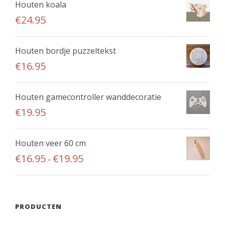
e
t
Houten koala
t
z
o
€
24.95
m
e
t
e
o
€
e
Houten bordje puzzeltekst
p
6
r
€
16.95
t
.
d
i
9
e
e
Houten gamecontroller wanddecoratie
5
r
k
€
19.95
e
a
v
n
Houten veer 60 cm
a
g
P
r
€
16.95
€
19.95
-
e
r
i
k
i
a
o
j
t
z
PRODUCTEN
s
i
e
k
e