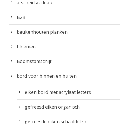
afscheidscadeau
n
l
s
w
a
.
B2B
o
s
D
r
s
e
beukenhouten planken
d
e
z
e
:
e
bloemen
n
€
o
o
Boomstamschijf
1
p
p
6
t
d
bord voor binnen en buiten
.
i
e
9
e
p
eiken bord met acrylaat letters
5
k
r
t
a
o
gefreesd eiken organisch
o
n
d
t
g
u
gefreesde eiken schaaldelen
€
e
c