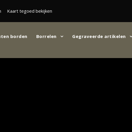
n
Kaart tegoed bekijken
ten borden
Borrelen
Gegraveerde artikelen