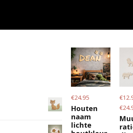
€
24.95
€
12.
Houten
€
24.
naam
Muu
lichte
rat