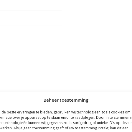
s
.
D
e
z
e
o
p
t
i
e
k
Beheer toestemming
a
n
de beste ervaringen te bieden, gebruiken wij technologieën zoals cookies om
ormatie over je apparaat op te slaan en/of te raadplegen. Door in te stemmen 
g
e technologieën kunnen wij gegevens zoals surfgedrag of unieke ID's op deze s
e
werken. Als je geen toestemming geeft of uw toestemming intrekt, kan dit een