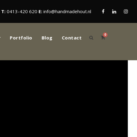
T:
0413-420 620
E:
info@handmadehout.nl
0
Portfolio
Blog
Contact