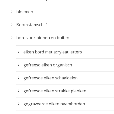
5
bloemen
t
o
Boomstamschijf
t
€
bord voor binnen en buiten
4
9
eiken bord met acrylaat letters
.
9
gefreesd eiken organisch
5
gefreesde eiken schaaldelen
gefreesde eiken strakke planken
gegraveerde eiken naamborden