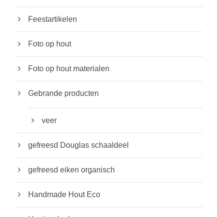
g
i
Feestartikelen
n
Foto op hout
a
Foto op hout materialen
Gebrande producten
veer
gefreesd Douglas schaaldeel
gefreesd eiken organisch
Handmade Hout Eco