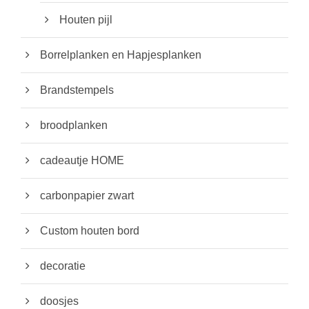
d
Houten pijl
e
Borrelplanken en Hapjesplanken
n
o
Brandstempels
p
d
broodplanken
e
p
cadeautje HOME
r
o
carbonpapier zwart
d
u
Custom houten bord
c
t
decoratie
p
a
doosjes