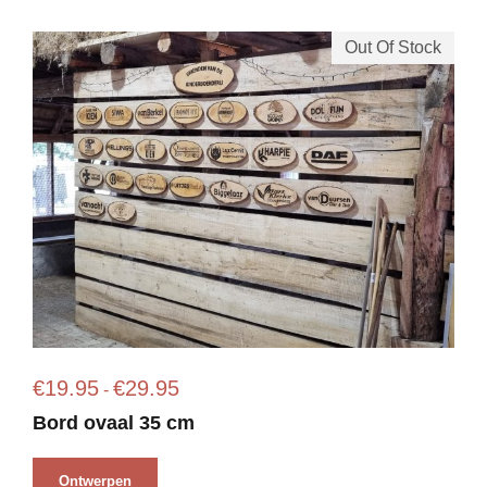
Out Of Stock
P
€
19.95
€
29.95
-
r
Bord ovaal 35 cm
i
j
Ontwerpen