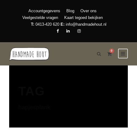
Accountgegevens
Blog
Over ons
Veelgestelde vragen
Kaart tegoed bekijken
T:
0413-420 620
E:
info@handmadehout.nl
0
TAG
hapjesplank