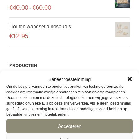
r
j
p
k
P
€
40.00
€
60.00
9
-
e
s
r
a
r
5
v
k
o
n
i
Houten wandset dinosaurus
a
l
d
g
j
r
€
12.95
a
u
e
s
i
s
c
k
k
a
s
t
o
l
t
e
p
z
a
PRODUCTEN
i
:
a
e
s
e
€
g
Beheer toestemming
afscheidscadeau
n
s
s
1
i
Om de beste ervaringen te bieden, gebruiken wij technologieën zoals
w
e
cookies om informatie over je apparaat op te slaan en/of te raadplegen.
.
9
n
B2B
o
Door in te stemmen met deze technologieën kunnen wij gegevens zoals
:
D
.
a
surfgedrag of unieke ID's op deze site verwerken. Als je geen toestemming
r
€
geeft of uw toestemming intrekt, kan dit een nadelige invloed hebben op
e
beukenhouten planken
9
d
bepaalde functies en mogelijkheden.
4
z
5
e
0
Accepteren
bloemen
e
t
n
.
o
o