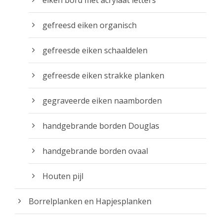
k
5
r
a
o
gefreesd eiken organisch
n
d
g
u
gefreesde eiken schaaldelen
e
c
k
t
gefreesde eiken strakke planken
o
p
z
gegraveerde eiken naamborden
a
e
g
n
handgebrande borden Douglas
i
w
n
o
handgebrande borden ovaal
a
r
d
Houten pijl
e
Borrelplanken en Hapjesplanken
n
o