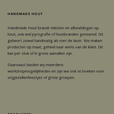
p
p
r
r
HANDMADE HOUT
i
i
Handmade Hout brandt teksten en afbeeldingen op
j
j
hout, ook wel pyrografie of houtbranden genoemd. Dit
s
s
gebeurt zowel handmatig als met de laser. We maken
producten op maat, geheel naar wens van de klant. Dit
kan per stuk of in grote aantallen zijn.
Daarnaast bieden wij meerdere
workshopmogelijkheden en zijn we ook te boeken voor
vrijgezellenfeestjes of grote groepen.