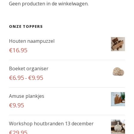
€
t
Geen producten in de winkelwagen.
e
2
h
s
7
e
.
.
e
ONZE TOPPERS
D
9
f
e
5
Houten naampuzzel
t
z
t
€
16.95
m
e
o
e
o
t
e
Boeket organiser
p
€
r
P
€
6.95
€
9.95
-
t
3
d
r
i
9
e
i
e
Amuse plankjes
.
r
j
k
€
9.95
9
e
s
a
5
v
k
n
Workshop houtbranden 13 december
a
l
g
r
€
29.95
a