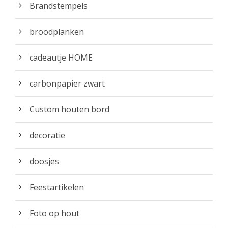
Brandstempels
p
d
broodplanken
e
p
cadeautje HOME
r
o
carbonpapier zwart
d
u
Custom houten bord
c
t
decoratie
p
a
doosjes
g
i
Feestartikelen
n
Foto op hout
a