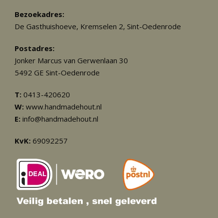
Bezoekadres:
De Gasthuishoeve, Kremselen 2, Sint-Oedenrode
Postadres:
Jonker Marcus van Gerwenlaan 30
5492 GE Sint-Oedenrode
T:
0413-420620
W:
www.handmadehout.nl
E:
info@handmadehout.nl
KvK:
69092257