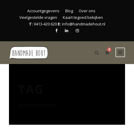
Accountgegevens
Blog
Over ons
Veelgestelde vragen
Kaart tegoed bekijken
T:
0413-420 620
E:
info@handmadehout.nl
0
TAG
geboortebord