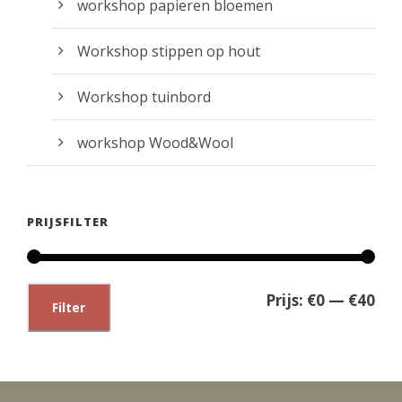
workshop papieren bloemen
Workshop stippen op hout
Workshop tuinbord
workshop Wood&Wool
PRIJSFILTER
M
M
Prijs:
€0
—
€40
Filter
i
a
n
x
.
.