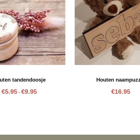
uten tandendoosje
Houten naampuzz
P
€
5.95
€
9.95
€
16.95
-
r
i
j
s
k
l