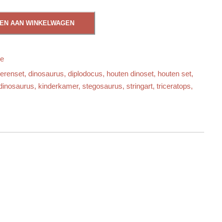
EN AAN WINKELWAGEN
ie
ierenset
,
dinosaurus
,
diplodocus
,
houten dinoset
,
houten set
,
dinosaurus
,
kinderkamer
,
stegosaurus
,
stringart
,
triceratops
,