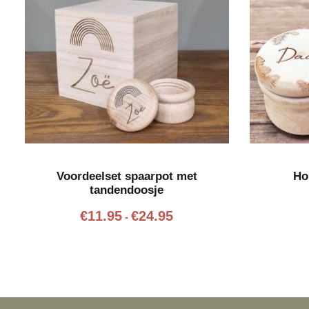
Voordeelset spaarpot met
Ho
tandendoosje
P
€
11.95
€
24.95
-
r
i
j
s
k