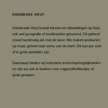
l
a
s
HANDMADE HOUT
s
e
Handmade Hout brandt teksten en afbeeldingen op hout,
:
ook wel pyrografie of houtbranden genoemd. Dit gebeurt
€
zowel handmatig als met de laser. We maken producten
1
op maat, geheel naar wens van de klant. Dit kan per stuk
1
of in grote aantallen zijn.
.
9
Daarnaast bieden wij meerdere workshopmogelijkheden
5
en zijn we ook te boeken voor vrijgezellenfeestjes of
t
grote groepen.
o
t
€
2
4