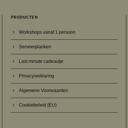
a
s
PRODUCTEN
s
e
Workshops vanaf 1 persoon
:
€
Serveerplanken
5
.
Last minute cadeautje
9
5
t
Privacyverklaring
o
t
Algemene Voorwaarden
€
9
Cookiebeleid (EU)
.
9
5