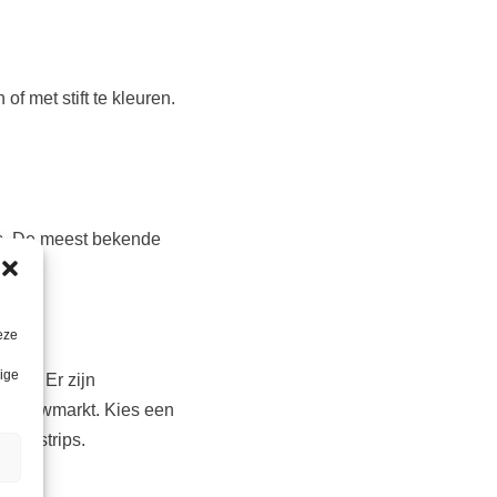
of met stift te kleuren.
ps. De meest bekende
eze
lige
eur? Er zijn
de bouwmarkt. Kies een
owerstrips.