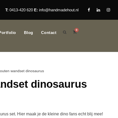
T:
0413-420 620
E:
info@handmadehout.nl
0
Portfolio
Blog
Contact
outen wandset dinosaurus
ndset dinosaurus
rus set. Hier maak je de kleine dino fans echt blij mee!