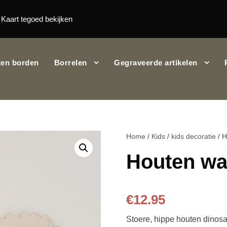
Kaart tegoed bekijken
en borden
Borrelen
Gegraveerde artikelen
Home
/
Kids
/
kids decoratie
/ H
Houten wa
€
12.95
Stoere, hippe houten dinosau