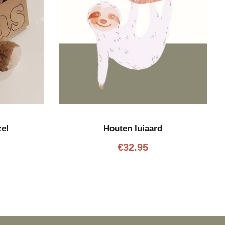
el
Houten luiaard
€
32.95