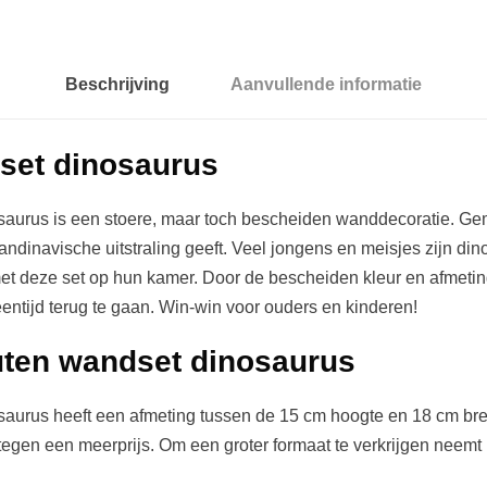
o
s
a
Beschrijving
Aanvullende informatie
u
r
set dinosaurus
u
s
aurus is een stoere, maar toch bescheiden wanddecoratie. Ge
a
candinavische uitstraling geeft. Veel jongens en meisjes zijn di
a
 met deze set op hun kamer. Door de bescheiden kleur en afmeting
n
eentijd terug te gaan. Win-win voor ouders en kinderen!
t
a
uten wandset dinosaurus
l
aurus heeft een afmeting tussen de 15 cm hoogte en 18 cm bre
tegen een meerprijs. Om een groter formaat te verkrijgen neemt