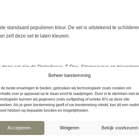
de standaard populieren kleur. De set is uitstekend te schilderen 
n zelf deze set te laten kleuren.
 deze set zijn de Diplodocus, T-Rex, Stegosaurus en tricerato
Beheer toestemming
en kleine dino fan kent deze soorten gegarandeerd!
de beste ervaringen te bieden, gebruiken wij technologieën zoals cookies om
ie
ormatie over je apparaat op te slaan en/of te raadplegen. Door in te stemmen met d
hnologieën kunnen wij gegevens zoals surfgedrag of unieke ID's op deze site
werken. Als je geen toestemming geeft of uw toestemming intrekt, kan dit een nade
nddecoratie. Wil je de dino’s stevig ophangen aan een muur of d
loed hebben op bepaalde functies en mogelijkheden.
akstrips en ophangmogelijkheden verkrijgbaar in bijvoorbeeld 
eschikt is voor hout, bijvoorbeeld plakgum van Bison of Tesa p
Accepteren
Weigeren
Bekijk voorkeuren