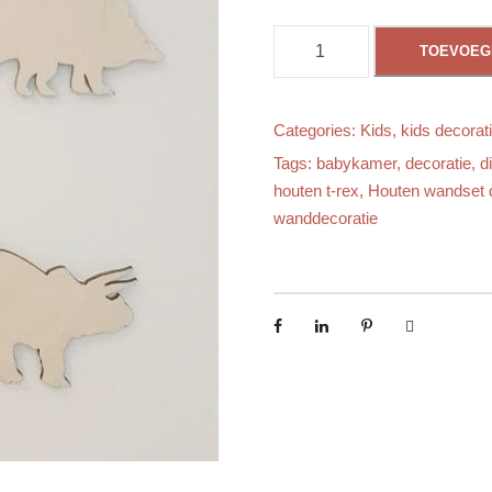
H
TOEVOEG
o
u
t
Categories:
Kids
,
kids decorat
e
Tags:
babykamer
,
decoratie
,
d
n
houten t-rex
,
Houten wandset 
w
wanddecoratie
a
n
d
s
e
t
d
i
n