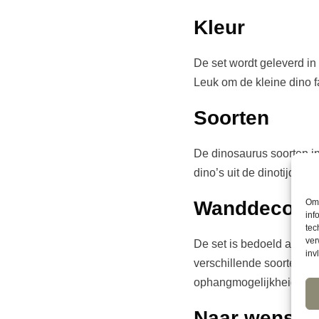
Kleur
De set wordt geleverd in 
Leuk om de kleine dino fa
Soorten
De dinosaurus soorten in
dino’s uit de dinotijd. E
Om 
Wanddecorat
inf
tec
ver
De set is bedoeld als wa
inv
verschillende soorten pl
ophangmogelijkheid die g
Naar wens