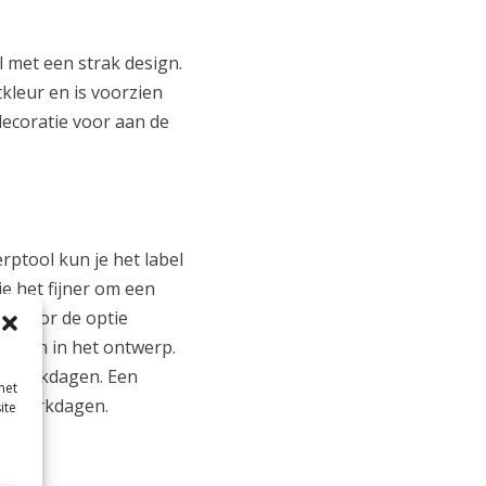
met een strak design.
kleur en is voorzien
decoratie voor aan de
rptool kun je het label
e het fijner om een
an voor de optie
erken in het ontwerp.
 5 werkdagen. Een
met
 7 werkdagen.
ite