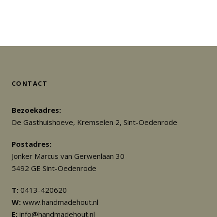
CONTACT
Bezoekadres:
De Gasthuishoeve, Kremselen 2, Sint-Oedenrode
Postadres:
Jonker Marcus van Gerwenlaan 30
5492 GE Sint-Oedenrode
T:
0413-420620
W:
www.handmadehout.nl
E:
info@handmadehout.nl