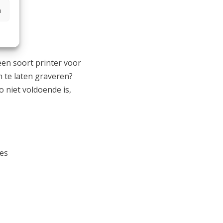
n
een soort printer voor
m te laten graveren?
o niet voldoende is,
ies