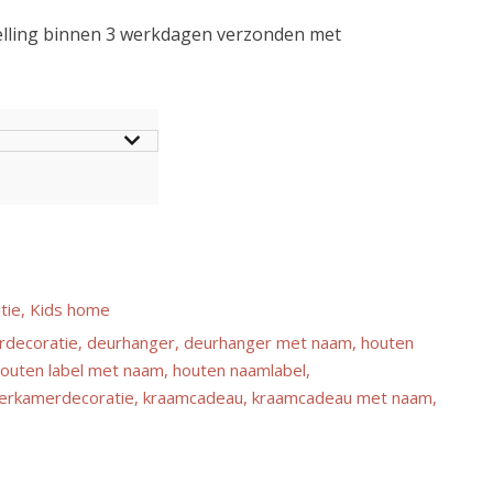
telling binnen 3 werkdagen verzonden met
tie
,
Kids home
decoratie
,
deurhanger
,
deurhanger met naam
,
houten
outen label met naam
,
houten naamlabel
,
derkamerdecoratie
,
kraamcadeau
,
kraamcadeau met naam
,