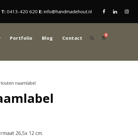
T:
0413-420 620
E:
info@handmadehout.nl
0
Portfolio
Blog
Contact
Houten naamlabel
aamlabel
rmaat 26,5x 12 cm.