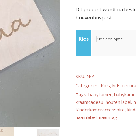
Dit product wordt na bes
i
brievenbuspost.
j
Kies
s
k
SKU:
N/A
l
Categories:
Kids
,
kids decora
a
Tags:
babykamer
,
babykamer
kraamcadeau
,
houten label
,
h
Kinderkameraccessoire
,
kin
s
naamlabel
,
naamtag
s