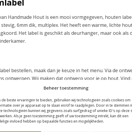
mlabel
o
van Handmade Hout is een mooi vormgegeven, houten label 
t
tevig, 6mm dik, multiplex. Het heeft een warme, lichte hout
koord. Het label is geschikt als deurhanger, maar ook als 
€
inderkamer.
1
9
abel bestellen, maak dan je keuze in het menu. Via de ontwe
s ontwerpen. Wij maken dat ontwerp voor je op hout. Vind j
.
ns door te geven of ons het ontwerp te laten maken? Kies d
Beheer toestemming
menu. Wij nemen dan contact met je op om je wensen te verw
9
de beste ervaringen te bieden, gebruiken wij technologieën zoals cookies om
worpen via de ontwerptool heeft een levertijd van ongeveer
ormatie over je apparaat op te slaan en/of te raadplegen. Door in te stemmen 
Hout ontworpen product heeft een levertijd van ongeveer
e technologieën kunnen wij gegevens zoals surfgedrag of unieke ID's op deze s
5
werken. Als je geen toestemming geeft of uw toestemming intrekt, kan dit een
elige invloed hebben op bepaalde functies en mogelijkheden.