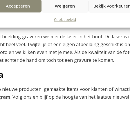
Accepteren
Weigeren
Bekijk voorkeure
eeft een afmeting van 26,5 x12 cm.
Cookiebeleid
fbeelding graveren we met de laser in het hout. De laser is 
t heel veel. Twijfel je of een eigen afbeelding geschikt is o
oto en we kijken even met je mee. Als de kwaliteit van de fot
at achter de hand om toch tot een gravure te komen.
a
 nieuwe producten, gemaakte items voor klanten of winact
gram
. Volg ons en blijf op de hoogte van het laatste nieuws!