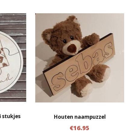
 stukjes
Houten naampuzzel
€
16.95