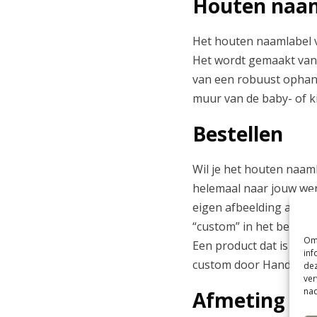
Houten naa
Het houten naamlabel 
Het wordt gemaakt van s
van een robuust ophang
muur van de baby- of k
Bestellen
Wil je het houten naaml
helemaal naar jouw wen
eigen afbeelding aan o
“custom” in het bestel
Om 
Een product dat is ont
inf
custom door Handmade 
dez
ver
nad
Afmeting