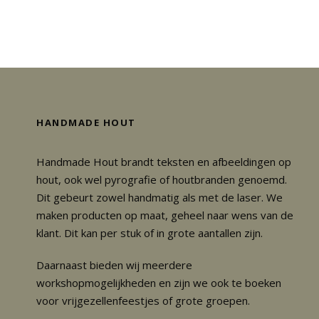
HANDMADE HOUT
Handmade Hout brandt teksten en afbeeldingen op
hout, ook wel pyrografie of houtbranden genoemd.
Dit gebeurt zowel handmatig als met de laser. We
maken producten op maat, geheel naar wens van de
klant. Dit kan per stuk of in grote aantallen zijn.
Daarnaast bieden wij meerdere
workshopmogelijkheden en zijn we ook te boeken
voor vrijgezellenfeestjes of grote groepen.