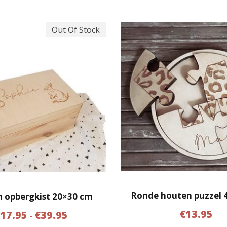
Out Of Stock
Ronde houten puzzel 4
 opbergkist 20×30 cm
P
€
13.95
€
17.95
€
39.95
-
r