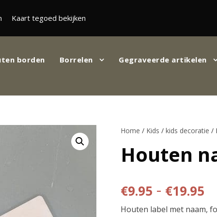
n
Kaart tegoed bekijken
ten borden
Borrelen
Gegraveerde artikelen
Home
/
Kids
/
kids decoratie
/ 
Houten n
P
-
€
9.95
€
19.95
Houten label met naam, fo
r