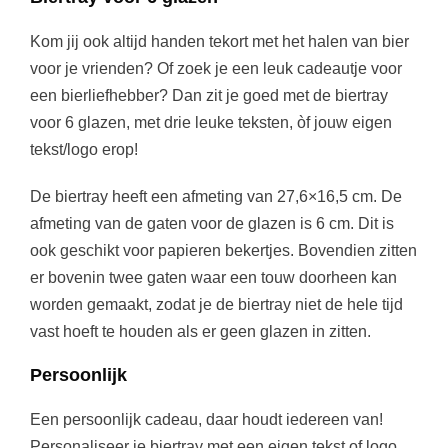
5
Kom jij ook altijd handen tekort met het halen van bier
voor je vrienden? Of zoek je een leuk cadeautje voor
t
een bierliefhebber? Dan zit je goed met de biertray
voor 6 glazen, met drie leuke teksten, òf jouw eigen
o
tekst/logo erop!
De biertray heeft een afmeting van 27,6×16,5 cm. De
t
afmeting van de gaten voor de glazen is 6 cm. Dit is
ook geschikt voor papieren bekertjes. Bovendien zitten
€
er bovenin twee gaten waar een touw doorheen kan
worden gemaakt, zodat je de biertray niet de hele tijd
1
vast hoeft te houden als er geen glazen in zitten.
2
Persoonlijk
.
Een persoonlijk cadeau, daar houdt iedereen van!
Personaliseer je biertray met een eigen tekst of logo.