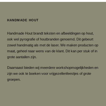
k
l
a
s
HANDMADE HOUT
s
e
Handmade Hout brandt teksten en afbeeldingen op hout,
:
ook wel pyrografie of houtbranden genoemd. Dit gebeurt
€
zowel handmatig als met de laser. We maken producten op
9
maat, geheel naar wens van de klant. Dit kan per stuk of in
.
grote aantallen zijn.
9
5
Daarnaast bieden wij meerdere workshopmogelijkheden en
t
zijn we ook te boeken voor vrijgezellenfeestjes of grote
o
groepen.
t
€
1
9