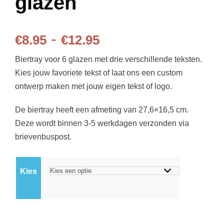
glazen
P
-
€
8.95
€
12.95
Biertray voor 6 glazen met drie verschillende teksten.
r
Kies jouw favoriete tekst of laat ons een custom
ontwerp maken met jouw eigen tekst of logo.
i
De biertray heeft een afmeting van 27,6×16,5 cm.
j
Deze wordt binnen 3-5 werkdagen verzonden via
brievenbuspost.
s
k
Kies
l