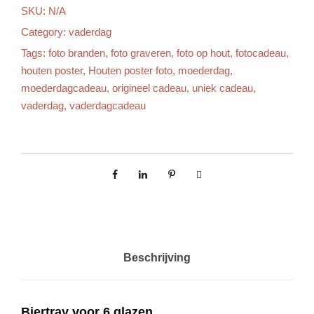
a
SKU:
N/A
Category:
vaderdag
s
Tags:
foto branden
,
foto graveren
,
foto op hout
,
fotocadeau
,
houten poster
,
Houten poster foto
,
moederdag
,
s
moederdagcadeau
,
origineel cadeau
,
uniek cadeau
,
vaderdag
,
vaderdagcadeau
e
:
€
8
Beschrijving
.
9
Biertray voor 6 glazen