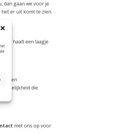
u, dan gaan we voor je
het er uit komt te zien.
laser haalt een laagje
met
ite
n
trips en
mogelijkheid die
ntact
met ons op voor