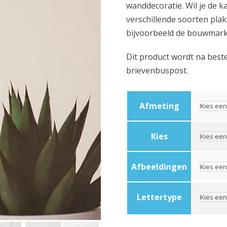
wanddecoratie. Wil je de 
verschillende soorten pla
i
bijvoorbeeld de bouwmark
j
Dit product wordt na bes
brievenbuspost.
s
k
Afmeting
l
Kies
a
Afbeeldingen
s
Lettertype
s