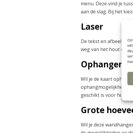
menu. Deze vind je tuss
aan de slag. Bij het kie
Laser
Om 
De tekst en afbeelding 
inf
weg van het hout en ge
dez
ver
Ophangen
nad
Wil je de kaart ophange
ophangmogelijkheden ve
geschikt is voor hout,
Grote hoeve
Wil je deze wandhanger
de mogelijkheden en de 