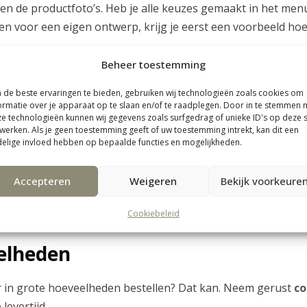
en de productfoto’s. Heb je alle keuzes gemaakt in het men
zen voor een eigen ontwerp, krijg je eerst een voorbeeld hoe 
Beheer toestemming
de beste ervaringen te bieden, gebruiken wij technologieën zoals cookies om
worden door onze laser super gedetailleerd gegraveerd. De 
ormatie over je apparaat op te slaan en/of te raadplegen. Door in te stemmen 
eft het een mooie donkerdere houtkleur.
e technologieën kunnen wij gegevens zoals surfgedrag of unieke ID's op deze s
werken. Als je geen toestemming geeft of uw toestemming intrekt, kan dit een
elige invloed hebben op bepaalde functies en mogelijkheden.
Accepteren
Weigeren
Bekijk voorkeure
n aan een muur of deur? Er zijn verschillende soorten plaks
rkrijgbaar in bijvoorbeeld de bouwmarkt. Kies een ophang
Cookiebeleid
 bijvoorbeeld plakgum van Bison of Tesa powerstrips.
elheden
 in grote hoeveelheden bestellen? Dat kan. Neem gerust
co
levertijd.