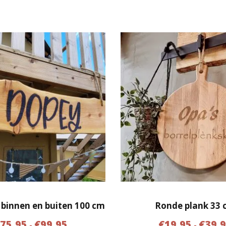
 binnen en buiten 100 cm
Ronde plank 33 
P
€
75.95
€
99.95
€
19.95
€
39.
-
-