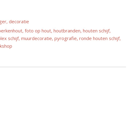
ger
,
decoratie
berkenhout
,
foto op hout
,
houtbranden
,
houten schijf
,
lex schijf
,
muurdecoratie
,
pyrografie
,
ronde houten schijf
,
kshop