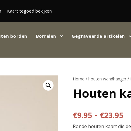
n
Kaart tegoed bekijken
ten borden
Borrelen
Gegraveerde artikelen
Home
/
houten wandhanger
/ 
Houten ka
P
-
€
9.95
€
23.95
Ronde houten kaart die d
r