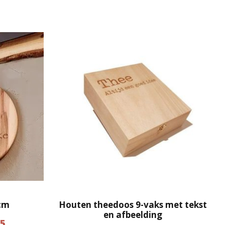
cm
Houten theedoos 9-vaks met tekst
en afbeelding
P
95