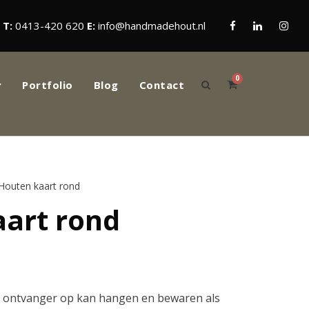
T:
0413-420 620
E:
info@handmadehout.nl
0
Portfolio
Blog
Contact
Houten kaart rond
art rond
e ontvanger op kan hangen en bewaren als