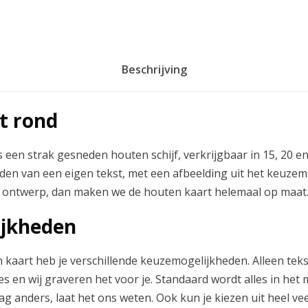
o
t
Beschrijving
€
t rond
2
3
 een strak gesneden houten schijf, verkrijgbaar in 15, 20 e
den van een eigen tekst, met een afbeelding uit het keuzem
.
n ontwerp, dan maken we de houten kaart helemaal op maat
jkheden
9
kaart heb je verschillende keuzemogelijkheden. Alleen teks
5
es en wij graveren het voor je. Standaard wordt alles in het 
aag anders, laat het ons weten. Ook kun je kiezen uit heel ve