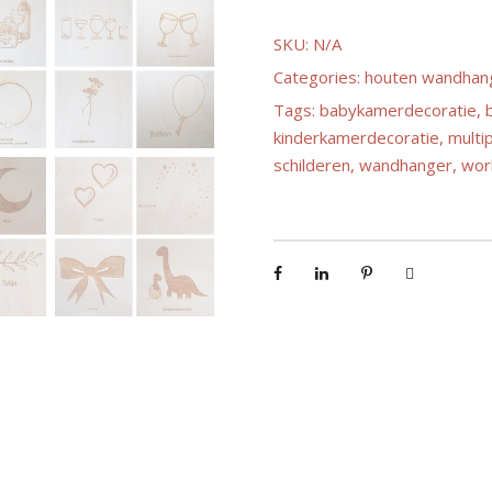
e
SKU:
N/A
Categories:
houten wandhan
:
Tags:
babykamerdecoratie
,
kinderkamerdecoratie
,
multip
€
schilderen
,
wandhanger
,
wor
9
.
9
5
t