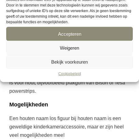
We maken de afmeting van figuur passend bij de
Door in te stemmen met deze technologieën kunnen wij gegevens zoals
surfgedrag of unieke ID's op deze site verwerken. Als je geen toestemming
houten naam. We schalen de los figuur bij houten
geeft of uw toestemming intrekt, kan dit een nadelige invloed hebben op
naam in de juiste grootte.
bepaalde functies en mogelijkheden.
Accepteren
Ophangen
Weigeren
Wil je het los figuur ophangen aan een muur of deur?
Er zijn verschillende soorten plakstrips en
Bekijk voorkeuren
ophangmogelijkheden verkrijgbaar in bijvoorbeeld de
Cookiebeleid
bouwmarkt. Kies een ophangmogelijkheid die geschikt
is voor hout, bijvoorbeeld plakgum van Bison of Tesa
powerstrips.
Mogelijkheden
Een houten naam los figuur bij houten naam is een
geweldige kinderkameraccessoire, maar er zijn heel
veel mogelijkheden mee!