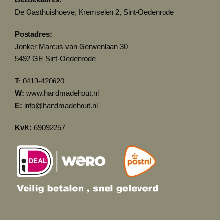
De Gasthuishoeve, Kremselen 2, Sint-Oedenrode
Postadres:
Jonker Marcus van Gerwenlaan 30
5492 GE Sint-Oedenrode
T:
0413-420620
W:
www.handmadehout.nl
E:
info@handmadehout.nl
KvK:
69092257