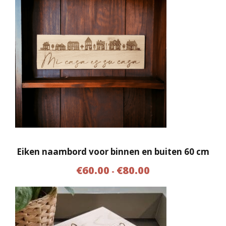
Eiken naambord voor binnen en buiten 60 cm
P
€
60.00
€
80.00
-
r
i
j
s