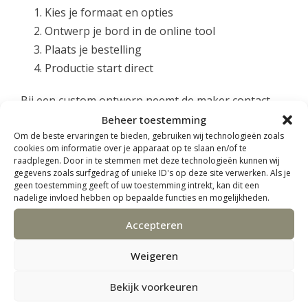
Kies je formaat en opties
Ontwerp je bord in de online tool
Plaats je bestelling
Productie start direct
Bij een custom ontwerp neemt de maker contact
met je op om alles af te stemmen.
Beheer toestemming
Om de beste ervaringen te bieden, gebruiken wij technologieën zoals
cookies om informatie over je apparaat op te slaan en/of te
Wat is de levertijd van het naambord?
raadplegen. Door in te stemmen met deze technologieën kunnen wij
gegevens zoals surfgedrag of unieke ID's op deze site verwerken. Als je
geen toestemming geeft of uw toestemming intrekt, kan dit een
Standaard ontwerp: ± 5 werkdagen
nadelige invloed hebben op bepaalde functies en mogelijkheden.
Custom ontwerp: ± 7–9 werkdagen
Accepteren
Omdat elk bord met de hand wordt gemaakt, is dit
Weigeren
geen massaproduct maar echt maatwerk.
Bekijk voorkeuren
Hoe groot is het naambord precies?