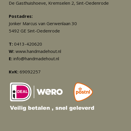
De Gasthuishoeve, Kremselen 2, Sint-Oedenrode
Postadres:
Jonker Marcus van Gerwenlaan 30
5492 GE Sint-Oedenrode
T:
0413-420620
W:
www.handmadehout.nl
E:
info@handmadehout.nl
KvK:
69092257