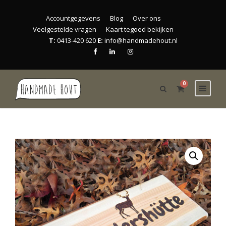
Accountgegevens
Blog
Over ons
Veelgestelde vragen
Kaart tegoed bekijken
T:
0413-420 620
E:
info@handmadehout.nl
0