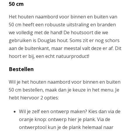
0
50 cm
.
Het houten naambord voor binnen en buiten van
50 cm heeft een robuuste uitstraling en branden
9
we volledig met de hand! De houtsoort die we
gebruiken is Douglas hout. Soms zit er nog schors
5
aan de buitenkant, maar meestal valt deze er af. Dit
hoort er bij, een echt natuurproduct!
t
Bestellen
o
Wil je het houten naambord voor binnen en buiten
50 cm bestellen, maak dan je keuze in het menu. Je
t
hebt hiervoor 2 opties:
€
Wil je zelf een ontwerp maken? Kies dan via de
oranje knop: ontwerp hier je plank. Via de
4
ontwerptool kun je de plank helemaal naar