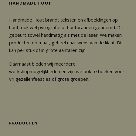
s
HANDMADE HOUT
s
e
Handmade Hout brandt teksten en afbeeldingen op
:
hout, ook wel pyrografie of houtbranden genoemd. Dit
€
gebeurt zowel handmatig als met de laser. We maken
9
producten op maat, geheel naar wens van de klant. Dit
.
kan per stuk of in grote aantallen zijn.
9
5
Daarnaast bieden wij meerdere
t
workshopmogelijkheden en zijn we ook te boeken voor
o
vrijgezellenfeestjes of grote groepen.
t
€
2
3
.
PRODUCTEN
9
5