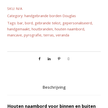
l
SKU:
N/A
Category:
handgebrande borden Douglas
a
Tags:
bar
,
bord
,
gebrande tekst
,
gepersonaliseerd
,
handgemaakt
,
houtbranden
s
,
houten naambord
,
mancave
,
pyrografie
,
terras
,
veranda
s
e
:
€
Beschrijving
3
Houten naambord voor binnen en buiten