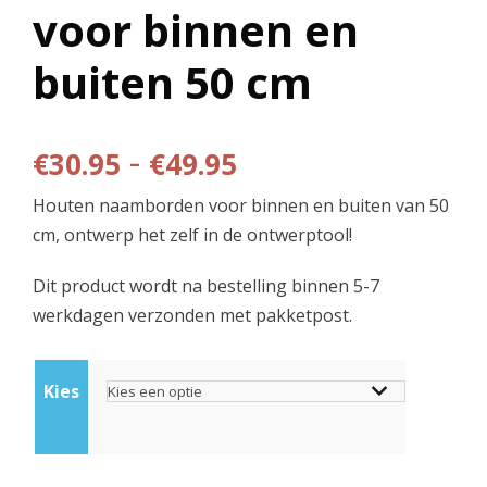
voor binnen en
buiten 50 cm
P
-
€
30.95
€
49.95
Houten naamborden voor binnen en buiten van 50
r
cm, ontwerp het zelf in de ontwerptool!
i
Dit product wordt na bestelling binnen 5-7
werkdagen verzonden met pakketpost.
j
s
Kies
k