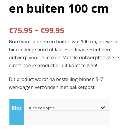
en buiten 100 cm
P
-
€
75.95
€
99.95
Bord voor binnen en buiten van 100 cm, ontwerp
r
hieronder je bord of laat Handmade Hout een
ontwerp voor je maken. Met de ontwerptool zie je
i
direct hoe je product er uit komt te zien!
j
Dit product wordt na bestelling binnen 5-7
werkdagen verzonden met pakketpost.
s
k
Kies
l