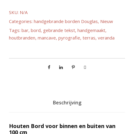
a
SKU:
N/A
Categories:
handgebrande borden Douglas
,
Nieuw
s
Tags:
bar
,
bord
,
gebrande tekst
,
handgemaakt
,
houtbranden
,
mancave
,
pyrografie
s
,
terras
,
veranda
e
:
€
Beschrijving
7
5
Houten Bord voor binnen en buiten van
100 cm