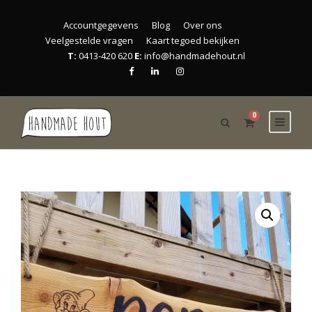
Accountgegevens
Blog
Over ons
Veelgestelde vragen
Kaart tegoed bekijken
T:
0413-420 620
E:
info@handmadehout.nl
0