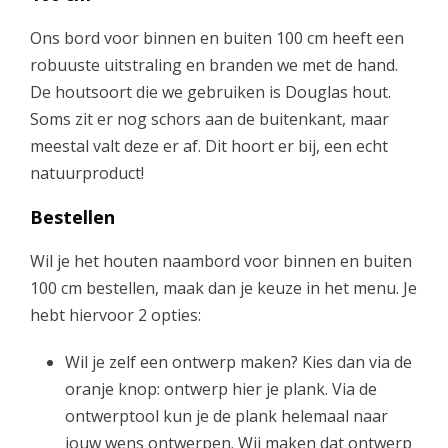
.
Ons bord voor binnen en buiten 100 cm heeft een
9
robuuste uitstraling en branden we met de hand.
De houtsoort die we gebruiken is Douglas hout.
5
Soms zit er nog schors aan de buitenkant, maar
meestal valt deze er af. Dit hoort er bij, een echt
t
natuurproduct!
Bestellen
o
Wil je het houten naambord voor binnen en buiten
t
100 cm bestellen, maak dan je keuze in het menu. Je
hebt hiervoor 2 opties:
€
Wil je zelf een ontwerp maken? Kies dan via de
9
oranje knop: ontwerp hier je plank. Via de
ontwerptool kun je de plank helemaal naar
9
jouw wens ontwerpen. Wij maken dat ontwerp