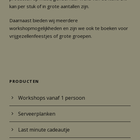
0
kan per stuk of in grote aantallen zijn.
.
9
Daarnaast bieden wij meerdere
5
workshopmogelijkheden en zijn we ook te boeken voor
t
vrijgezellenfeestjes of grote groepen.
o
t
€
4
9
PRODUCTEN
.
9
Workshops vanaf 1 persoon
5
Serveerplanken
Last minute cadeautje