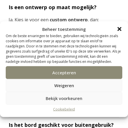
Is een ontwerp op maat mogelijk?
Ja. Kies je voor een
custom ontwerp
, dan:
Beheer toestemming
neemt de maker contact met je op
Om de beste ervaringen te bieden, gebruiken wij technologieën zoals
kun je jouw wensen doorgeven
cookies om informatie over je apparaat op te slaan en/of te
raadplegen. Door in te stemmen met deze technologieën kunnen wij
wordt er een persoonlijk ontwerp voor je
gegevens zoals surfgedrag of unieke ID's op deze site verwerken. Als je
gemaakt
geen toestemming geeft of uw toestemming intrekt, kan dit een
nadelige invloed hebben op bepaalde functies en mogelijkheden.
De levertijd is dan iets langer.
Accepteren
Weigeren
Wat is de levertijd?
Bekijk voorkeuren
Standaard ontwerp via tool:
± 5 werkdagen
Custom ontwerp:
± 7–9 werkdagen
Cookiebeleid
Is het bord geschikt voor buitengebruik?